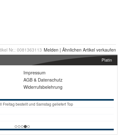
tikel Nr.:
0081363113
Melden
|
Ähnlichen
Artikel verkaufen
Platin
Impressum
AGB
&
Datenschutz
Widerrufsbelehrung