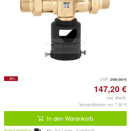
Doppelt antippen zum
vergrößern
- 38%
UVP:
236,30 €
147,20 €
inkl. MwSt.
Versandkosten nur 7,90 €
In den Warenkorb
Sofort lieferbar
10+
Auf Lager
1
 verkauft