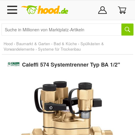
Hood
›
Baumarkt & Garten
›
Bad & Küche
›
Spülkästen &
Vorwandelemente
›
Systeme für Trockenbau
Caleffi 574 Systemtrenner Typ BA 1/2"