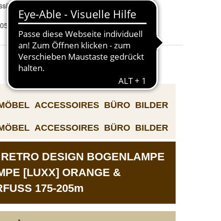
ssiker - 60er & 70er
205cm