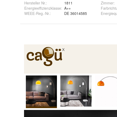
Hersteller Nr.:
1811
Zimmer
:
Energieeffizienzklasse:
A++
Farbricht
WEEE-Reg.-Nr.
:
DE 36014585
Energiequ