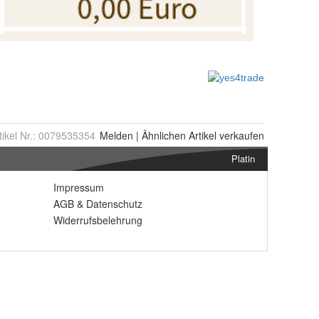
tikel Nr.:
0079535354
Melden
|
Ähnlichen
Artikel verkaufen
Platin
Impressum
AGB
&
Datenschutz
Widerrufsbelehrung