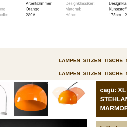
Arbeitszimmer
Designklassiker
:
Designkla
ung
:
Orange
Material
:
Kunststoff
elle
:
220V
Höhe
:
175cm - 