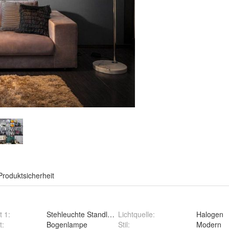
Produktsicherheit
t 1
:
Stehleuchte Standlampe Standleuchte
Lichtquelle
:
Halogen
t
:
Bogenlampe
Stil
:
Modern