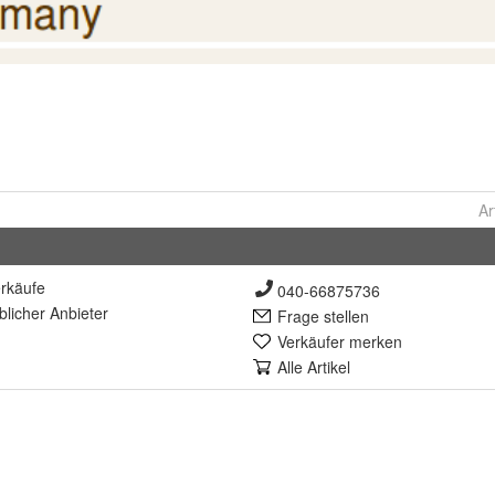
Ar
rkäufe
040-66875736
lich
er Anbieter
Frage stellen
Verkäufer merken
Alle Artikel