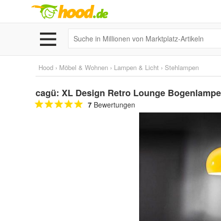
Hood
›
Möbel & Wohnen
›
Lampen & Licht
›
Stehlampen
cagü: XL Design Retro Lounge Bogenlampe
7
Bewertungen