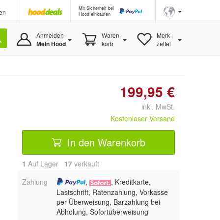
Mit Sicherheit bei
en
Hood einkaufen
Anmelden
Waren-
Merk-
Mein Hood
korb
zettel
199,95 €
inkl. MwSt.
Kostenloser Versand
In den Warenkorb
1
Auf Lager
17
 verkauft
Zahlung
,
, Kreditkarte,
Lastschrift, Ratenzahlung, Vorkasse
per Überweisung, Barzahlung bei
Abholung, Sofortüberweisung