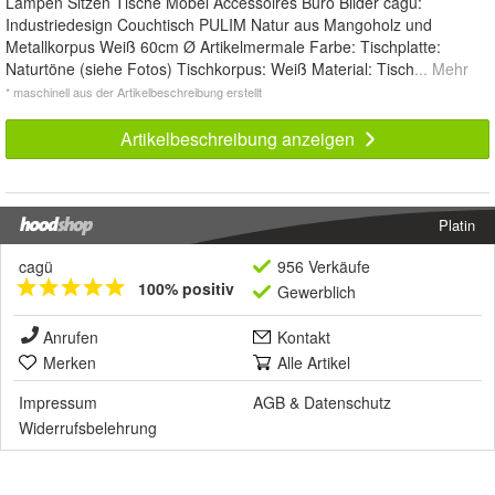
Lampen Sitzen Tische Möbel Accessoires Büro Bilder cagü:
Industriedesign Couchtisch PULIM Natur aus Mangoholz und
Metallkorpus Weiß 60cm Ø Artikelmermale Farbe: Tischplatte:
Naturtöne (siehe Fotos) Tischkorpus: Weiß Material: Tisch
... Mehr
* maschinell aus der Artikelbeschreibung erstellt
Artikelbeschreibung anzeigen
Platin
cagü
956 Verkäufe
100% positiv
Gewerblich
Anrufen
Kontakt
Merken
Alle Artikel
Impressum
AGB
&
Datenschutz
Widerrufsbelehrung