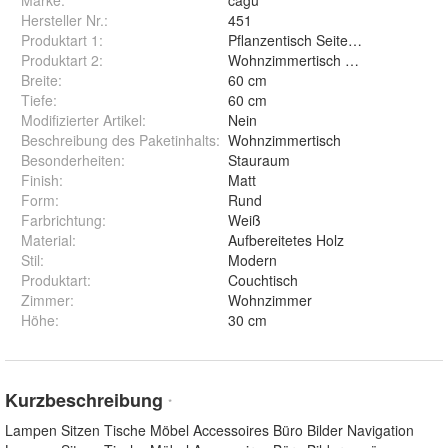
Hersteller Nr.:
451
Produktart 1
:
Pflanzentisch Seitentisch Telefonti
Produktart 2
:
Wohnzimmertisch Beistelltisch Co
Breite
:
60 cm
Tiefe
:
60 cm
Modifizierter Artikel
:
Nein
Beschreibung des Paketinhalts
:
Wohnzimmertisch
Besonderheiten
:
Stauraum
Finish
:
Matt
Form
:
Rund
Farbrichtung
:
Weiß
Material
:
Aufbereitetes Holz
Stil
:
Modern
Produktart
:
Couchtisch
Zimmer
:
Wohnzimmer
Höhe
:
30 cm
Kurzbeschreibung
*
Lampen Sitzen Tische Möbel Accessoires Büro Bilder Navigation