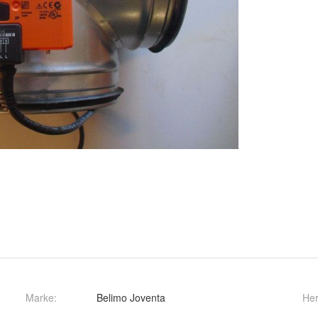
Marke:
Belimo Joventa
Her