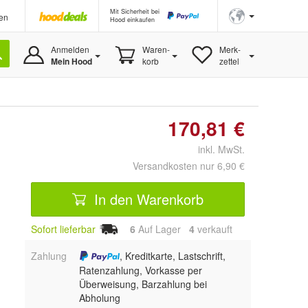
Mit Sicherheit bei
en
Hood einkaufen
Anmelden
Waren-
Merk-
Mein Hood
korb
zettel
170,81 €
inkl. MwSt.
Versandkosten nur 6,90 €
In den Warenkorb
Sofort lieferbar
6
Auf Lager
4
 verkauft
Zahlung
, Kreditkarte, Lastschrift,
Ratenzahlung, Vorkasse per
Überweisung, Barzahlung bei
Abholung