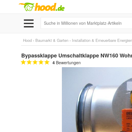
Hood
›
Baumarkt & Garten
›
Installation & Erneuerbare Energie
Bypassklappe Umschaltklappe NW160 Woh
4
Bewertungen