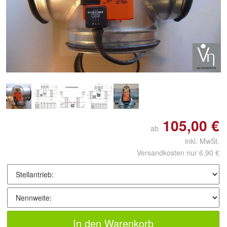
Doppelt antippen zum
vergrößern
105,00 €
ab
inkl. MwSt.
Versandkosten nur 6,90 €
In den Warenkorb