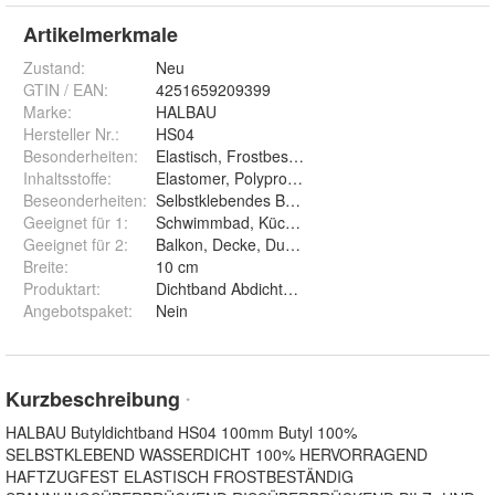
Artikelmerkmale
Zustand:
Neu
GTIN / EAN:
4251659209399
Marke:
HALBAU
Hersteller Nr.:
HS04
Besonderheiten
:
Elastisch, Frostbeständig, Dickbeschichtung
Inhaltsstoffe
:
Elastomer, Polypropylen-Vlies, Butyl
Beseonderheiten
:
Selbstklebendes Butylstreifen hat Breite 18mm
Geeignet für 1
:
Schwimmbad, Küche, Treppen, Wand, Boden,B
Geeignet für 2
:
Balkon, Decke, Dusche, Flachdach, Keller, Terr
Breite
:
10 cm
Produktart
:
Dichtband Abdichtung Flüssigfolie
Angebotspaket
:
Nein
Kurzbeschreibung
*
HALBAU Butyldichtband HS04 100mm Butyl 100%
SELBSTKLEBEND WASSERDICHT 100% HERVORRAGEND
HAFTZUGFEST ELASTISCH FROSTBESTÄNDIG