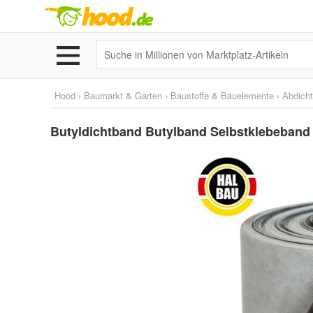
Hood
›
Baumarkt & Garten
›
Baustoffe & Bauelemente
›
Abdich
Butyldichtband Butylband Selbstklebeban