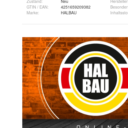
Zustand:
Neu
Hersteller
GTIN / EAN:
4251659209382
Besonder
Marke:
HALBAU
Inhaltssto