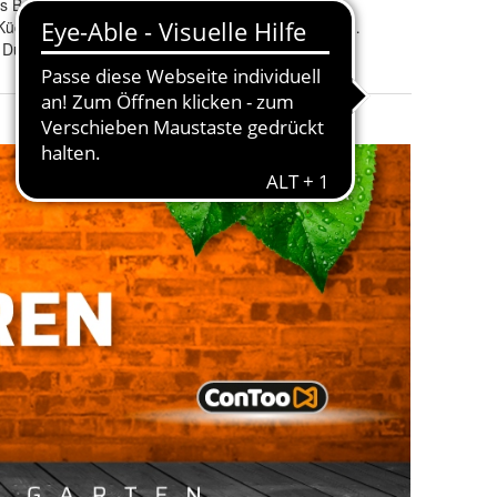
s Butylstreifen hat Breite 18mm
Breite
:
10 cm
üche, Treppen, Wand, Boden,Badezimmer
Produktart
:
Dichtband Abdichtung Flüssigfolie
 Dusche, Flachdach, Keller, Terrasse
Angebotspaket
:
Nein