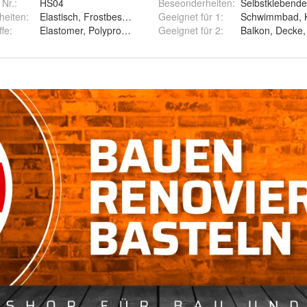
 Nr.:
HS04
Beseonderheiten
:
Selbstklebende
heiten
:
Elastisch, Frostbeständig, Dickbeschichtung
Geeignet für 1
:
Schwimmbad, K
ffe
:
Elastomer, Polypropylen-Vlies, Butyl
Geeignet für 2
:
Balkon, Decke,