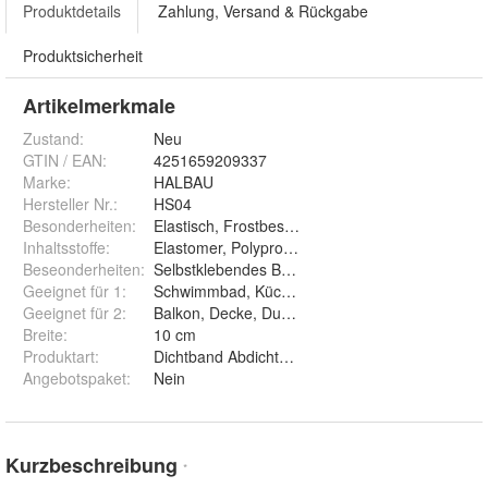
Produktdetails
Zahlung, Versand & Rückgabe
Produktsicherheit
Artikelmerkmale
Zustand:
Neu
GTIN / EAN:
4251659209337
Marke:
HALBAU
Hersteller Nr.:
HS04
Besonderheiten
:
Elastisch, Frostbeständig, Dickbeschichtung
Inhaltsstoffe
:
Elastomer, Polypropylen-Vlies, Butyl
Beseonderheiten
:
Selbstklebendes Butylstreifen hat Breite 18mm
Geeignet für 1
:
Schwimmbad, Küche, Treppen, Wand, Boden,B
Geeignet für 2
:
Balkon, Decke, Dusche, Flachdach, Keller, Terr
Breite
:
10 cm
Produktart
:
Dichtband Abdichtung Flüssigfolie
Angebotspaket
:
Nein
Kurzbeschreibung
*