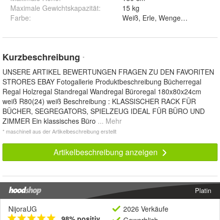
Maximale Gewichtskapazität
:
15 kg
Farbe
:
Weiß, Erle, Wenge und Son
Kurzbeschreibung
*
UNSERE ARTIKEL BEWERTUNGEN FRAGEN ZU DEN FAVORITEN
STRORES EBAY Fotogallerie Produktbeschreibung Bücherregal
Regal Holzregal Standregal Wandregal Büroregal 180x80x24cm
weiß R80(24) weiß Beschreibung : KLASSISCHER RACK FÜR
BÜCHER, SEGREGATORS, SPIELZEUG IDEAL FÜR BÜRO UND
ZIMMER Ein klassisches Büro
... Mehr
* maschinell aus der Artikelbeschreibung erstellt
Artikelbeschreibung anzeigen
Platin
NijoraUG
2026 Verkäufe
98% positiv