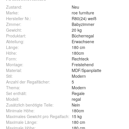
Zustand:
Neu
Marke:
roe furniture
Hersteller Nr.:
R80(24) weiß
Zimmer
:
Babyzimmer
Gewicht
:
20 kg
Produktart
:
Bücherregal
Abteilung
:
Erwachsene
Länge
:
180 cm
Höhe
:
180cm
Form
:
Rechteck
Montage
:
Freistehend
Material
:
MDF/Spanplatte
Stil
:
Modern
Anzahl der Regalfächer
:
5
Thema
:
Modern
Set enthält
:
Regale
Modell
:
regal
Zusätzlich benötigte Teile
:
Nein
Minimale Höhe
:
180cm
Maximales Gewicht pro Regalfach
:
15 kg
Maximale Länge
:
180 cm
Maximale Höhe
:
180 cm