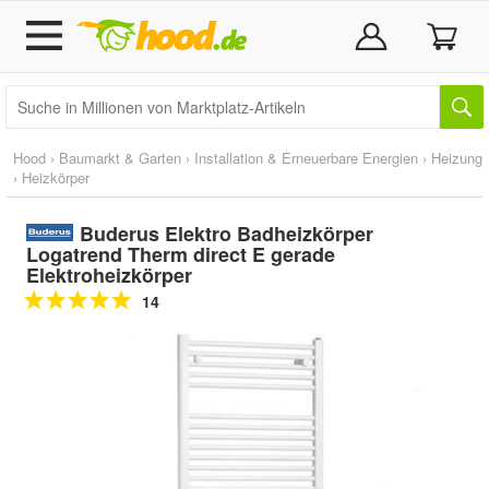
Hood
›
Baumarkt & Garten
›
Installation & Erneuerbare Energien
›
Heizung
›
Heizkörper
Buderus Elektro Badheizkörper
Logatrend Therm direct E gerade
Elektroheizkörper
14