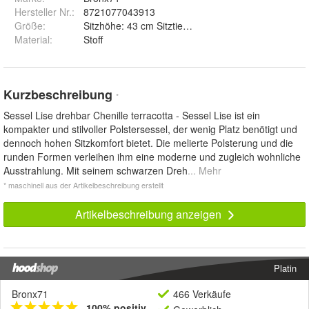
Hersteller Nr.:
8721077043913
Größe
:
Sitzhöhe: 43 cm Sitztiefe: 50 cm Sitzbreite: 69 cm 
Material
:
Stoff
Kurzbeschreibung
*
Sessel Lise drehbar Chenille terracotta - Sessel Lise ist ein
kompakter und stilvoller Polstersessel, der wenig Platz benötigt und
dennoch hohen Sitzkomfort bietet. Die melierte Polsterung und die
runden Formen verleihen ihm eine moderne und zugleich wohnliche
Ausstrahlung. Mit seinem schwarzen Dreh
... Mehr
* maschinell aus der Artikelbeschreibung erstellt
Artikelbeschreibung anzeigen
Platin
Bronx71
466 Verkäufe
100% positiv