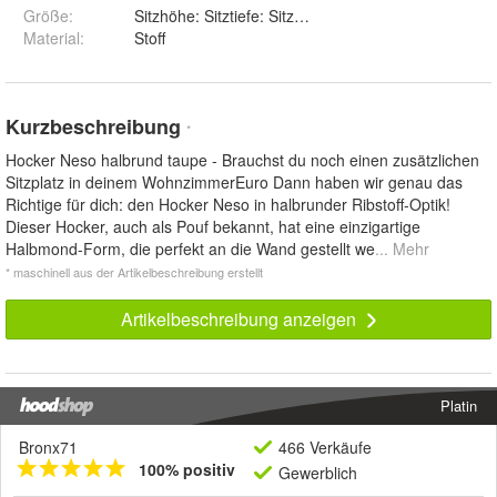
Größe
:
Si
Material
:
Stoff
Kurzbeschreibung
*
Hocker Neso halbrund taupe - Brauchst du noch einen zusätzlichen
Sitzplatz in deinem WohnzimmerEuro Dann haben wir genau das
Richtige für dich: den Hocker Neso in halbrunder Ribstoff-Optik!
Dieser Hocker, auch als Pouf bekannt, hat eine einzigartige
Halbmond-Form, die perfekt an die Wand gestellt we
... Mehr
* maschinell aus der Artikelbeschreibung erstellt
Artikelbeschreibung anzeigen
Platin
Bronx71
466 Verkäufe
100% positiv
Gewerblich