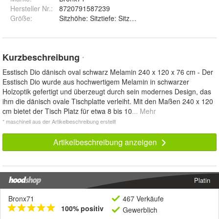
Hersteller Nr.:
8720791587239
Größe
:
Sitzhöhe: Sitztiefe: Sitzbreite: Höhe
Kurzbeschreibung
*
Esstisch Dio dänisch oval schwarz Melamin 240 x 120 x 76 cm - Der
Esstisch Dio wurde aus hochwertigem Melamin in schwarzer
Holzoptik gefertigt und überzeugt durch sein modernes Design, das
ihm die dänisch ovale Tischplatte verleiht. Mit den Maßen 240 x 120
cm bietet der Tisch Platz für etwa 8 bis 10
... Mehr
* maschinell aus der Artikelbeschreibung erstellt
Artikelbeschreibung anzeigen
Platin
Bronx71
467 Verkäufe
100% positiv
Gewerblich