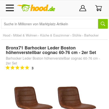
Hood
›
Möbel & Wohnen
›
Küche & Esszimmer
›
Stühle
›
Barhocker
Bronx71 Barhocker Leder Boston
höhenverstellbar cognac 60-76 cm - 2er Set
Barhocker Leder Boston höhenverstellbar cognac 60-76 cm -
2er Set
3