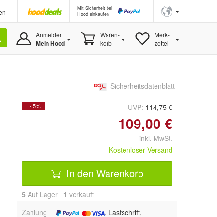
Mit Sicherheit bei
en
Hood einkaufen
Anmelden
Waren-
Merk-
Mein Hood
korb
zettel
Sicherheitsdatenblatt
- 5%
UVP:
114,75 €
109,00 €
inkl. MwSt.
Kostenloser Versand
In den Warenkorb
5
Auf Lager
1
 verkauft
Zahlung
, Lastschrift,