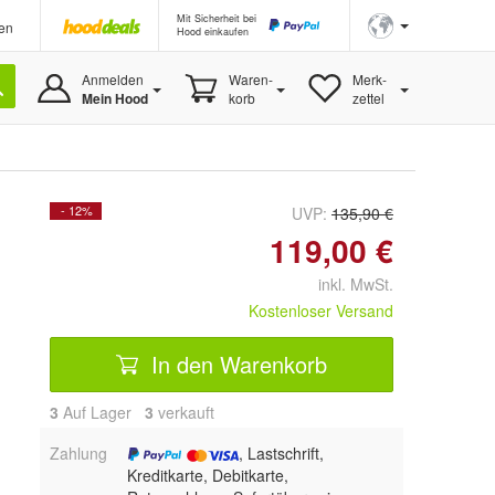
Mit Sicherheit bei
en
Hood einkaufen
Anmelden
Waren-
Merk-
Mein Hood
korb
zettel
- 12%
UVP:
135,90 €
119,00 €
inkl. MwSt.
Kostenloser Versand
In den Warenkorb
3
Auf Lager
3
 verkauft
Zahlung
, Lastschrift,
Kreditkarte, Debitkarte,