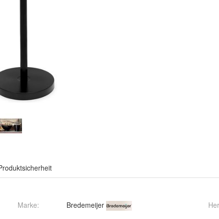
Produktsicherheit
Marke:
Bredemeijer
Her