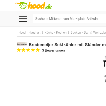
Hood
›
Haushalt & Küche
›
Kochen & Backen
›
Bar- & Weinzub
Bredemeijer Sektkühler mit Ständer ma
3
Bewertungen