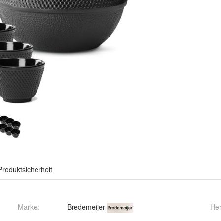
Produktsicherheit
Marke:
Bredemeijer
Her