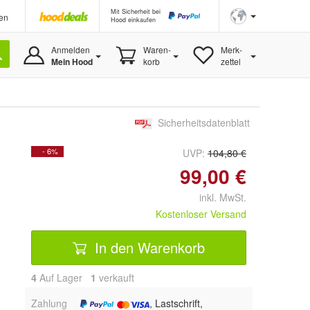
Mit Sicherheit bei
en
Hood einkaufen
Anmelden
Waren-
Merk-
Mein Hood
korb
zettel
Sicherheitsdatenblatt
- 6%
UVP:
104,80 €
99,00 €
inkl. MwSt.
Kostenloser Versand
In den Warenkorb
4
Auf Lager
1
 verkauft
Zahlung
, Lastschrift,