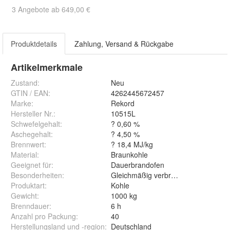
3 Angebote ab 649,00 €
Produktdetails
Zahlung, Versand & Rückgabe
Artikelmerkmale
Zustand:
Neu
GTIN / EAN:
4262445672457
Marke:
Rekord
Hersteller Nr.:
10515L
Schwefelgehalt
:
? 0,60 %
Aschegehalt
:
? 4,50 %
Brennwert
:
? 18,4 MJ/kg
Material
:
Braunkohle
Geeignet für
:
Dauerbrandofen
Besonderheiten
:
Gleichmäßig verbrennend
Produktart
:
Kohle
Gewicht
:
1000 kg
Brenndauer
:
6 h
Anzahl pro Packung
:
40
Herstellungsland und -region
:
Deutschland