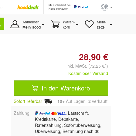
Mit Sicherheit bei
en
Hood einkaufen
Anmelden
Waren-
Merk-
Mein Hood
korb
zettel
28,90 €
inkl. MwSt. (72,25 €/l)
Kostenloser Versand
In den Warenkorb
Sofort lieferbar
10+
Auf Lager
2
 verkauft
Zahlung
, Lastschrift,
Kreditkarte, Debitkarte,
Ratenzahlung, Sofortüberweisung,
Überweisung, Bezahlung nach 30