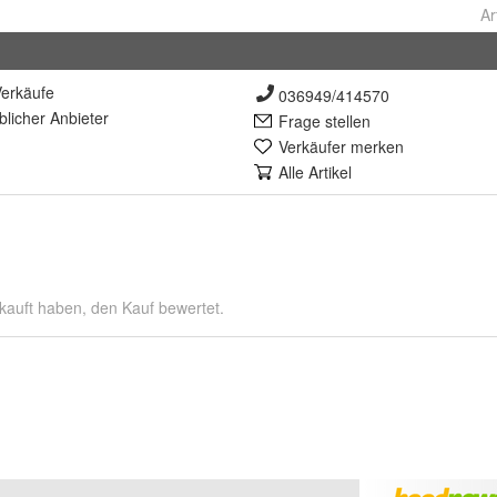
Ar
erkäufe
036949/414570
lich
er Anbieter
Frage stellen
Verkäufer merken
Alle Artikel
kauft haben, den Kauf bewertet.