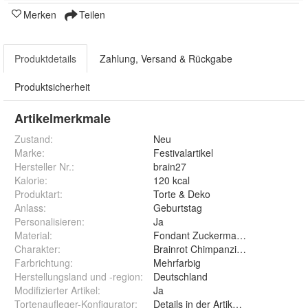
Merken
Teilen
Produktdetails
Zahlung, Versand & Rückgabe
Produktsicherheit
Artikelmerkmale
Zustand:
Neu
Marke:
Festivalartikel
Hersteller Nr.:
brain27
Kalorie
:
120 kcal
Produktart
:
Torte & Deko
Anlass
:
Geburtstag
Personalisieren
:
Ja
Material
:
Fondant Zuckermasse Oblate Zuck
Charakter
:
Brainrot Chimpanzini Bananini Trala
Farbrichtung
:
Mehrfarbig
Herstellungsland und -region
:
Deutschland
Modifizierter Artikel
:
Ja
Tortenaufleger-Konfigurator
:
Details in der Artikelbeschreibung