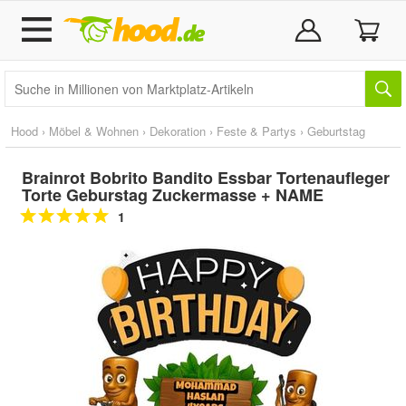
Hood
›
Möbel & Wohnen
›
Dekoration
›
Feste & Partys
›
Geburtstag
Brainrot Bobrito Bandito Essbar Tortenaufleger
Torte Geburstag Zuckermasse + NAME
1