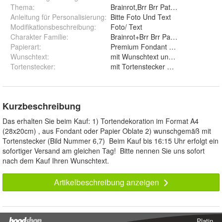
Thema
:
Brainrot,Brr Brr Patapim,Tung Tun
Anleitung für Personalisierung
:
Bitte Foto Und Text
Modifikationsbeschreibung
:
Foto/ Text
Charakter Familie
:
Brainrot+Brr Brr Patapim+Tralalero 
Papierart
:
Wunschtext
:
mit Wunschtext und ohne Wunsc
Tortenstecker
:
mit Tortenstecker und ohne
Kurzbeschreibung
Das erhalten Sie beim Kauf: 1) Tortendekoration im Format A4
(28x20cm) , aus Fondant oder Papier Oblate 2) wunschgemäß mit
Tortenstecker (Bild Nummer 6,7) Beim Kauf bis 16:15 Uhr erfolgt ein
sofortiger Versand am gleichen Tag! Bitte nennen Sie uns sofort
nach dem Kauf Ihren Wunschtext.
Artikelbeschreibung anzeigen
Platin