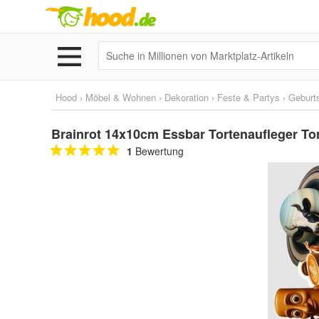
Hood
›
Möbel & Wohnen
›
Dekoration
›
Feste & Partys
›
Geburt
Brainrot 14x10cm Essbar Tortenaufleger Tor
1
Bewertung