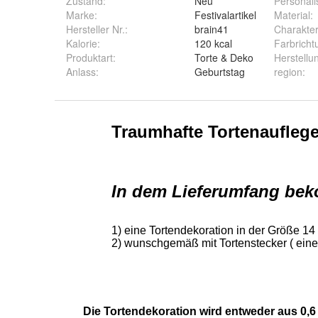
Zustand:
Neu
Personali
Marke:
Festivalartikel
Material
:
Hersteller Nr.:
brain41
Charakte
Kalorie
:
120 kcal
Farbricht
Produktart
:
Torte & Deko
Herstellu
Anlass
:
Geburtstag
region
: