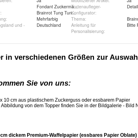
sieren
:
Ja
Modifizierter Artikel
:
Ja
Fondant Zuckermasse Oblate Zuckerpapier
Tortenaufleger-
Detai
r
:
Brainrot Tung Tung Tung Sahur Ballerina Cappucci
Konfigurator
:
ung
:
Mehrfarbig
Thema
:
Brain
ngsland und -
Deutschland
Anleitung für
Bitte
Personalisierung
: