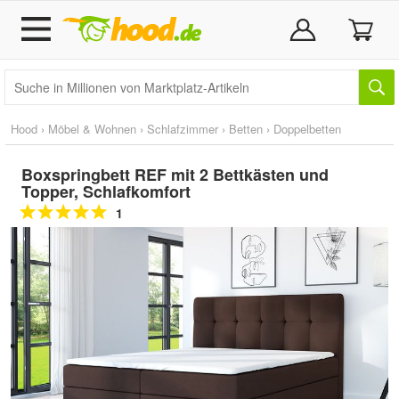
Hood
›
Möbel & Wohnen
›
Schlafzimmer
›
Betten
›
Doppelbetten
Boxspringbett REF mit 2 Bettkästen und
Topper, Schlafkomfort
1