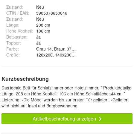
Zustand:
Neu
GTIN / EAN:
5905378650046
Zustand
:
Neu
Länge
:
208 cm
Höhe Kopfteil
:
106 cm
Bettkasten
:
Ja
Topper
:
Ja
Farbe
:
Grau 14, Braun 07, Azur 13 und Schwarz 16
Größe
:
120x200, 140x200, 160x200, 180x200 und 180
Kurzbeschreibung
Das ideale Bett für Schlafzimmer oder Hotelzimmer. * Produktdetails:
Länge: 208 cm Höhe Kopfteil: 106 cm Höhe Schlaffläche: 44 cm *
Lieferung: -Die Möbel werden bis zur ersten Tür geliefert. -Geliefert
wird nicht auf Insel und Bergbewohnung.
Artikelbeschreibung anzeigen