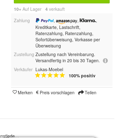
10+
Auf Lager
4
 verkauft
Zahlung
,
,
,
Kreditkarte, Lastschrift,
Ratenzahlung,
Ratenzahlung,
Sofortüberweisung, Vorkasse per
Überweisung
Zustellung
Zustellung nach Vereinbarung.
Versandfertig in 20 bis 30 Tagen.
Verkäufer
Lukas-Moebel
100% positiv
Merken
Preis vorschlagen
Teilen
tleder, Weiß Kunstleder, Velvet 1, Velvet 2, Velvet 3, Velvet 4, Velvet 5