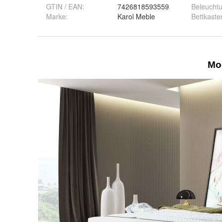
GTIN / EAN:
7426818593559
Beleucht
Marke:
Karol Meble
Bettkaste