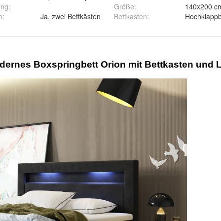
ung
:
Größe
:
n
:
Ja, zwei Bettkästen
Bettkasten
: