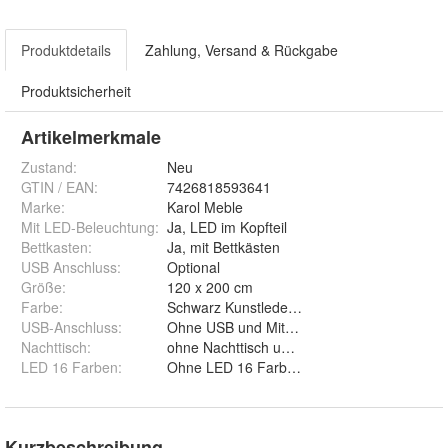
Produktdetails
Zahlung, Versand & Rückgabe
Produktsicherheit
Artikelmerkmale
Zustand:
Neu
GTIN / EAN:
7426818593641
Marke:
Karol Meble
Mit LED-Beleuchtung
:
Ja, LED im Kopfteil
Bettkasten
:
Ja, mit Bettkästen
USB Anschluss
:
Optional
Größe
:
120 x 200 cm
Farbe
:
USB-Anschluss
:
Ohne USB und Mit USB
Nachttisch
:
ohne Nachttisch und Mit Nachttisch
LED 16 Farben
:
Ohne LED 16 Farben und Mit LED 16 Far
Kurzbeschreibung