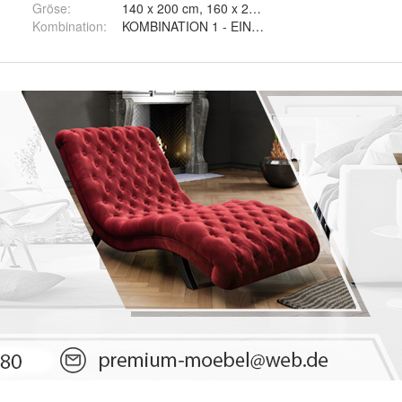
Gröse
:
140 x 200 cm, 160 x 200 cm und 180 x 200 cm
 TIGUAN 01, Eco Violet - TIGUAN 04, Eco Graphit - TIGUAN 02, Eco 
Kombination
:
KOMBINATION 1 - EIN NICHT GEÖFFNETES KAS