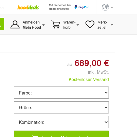
Mit Sicherheit bei
en
Hood einkaufen
Anmelden
Waren-
Merk-
Mein Hood
korb
zettel
689,00 €
ab
inkl. MwSt.
Kostenloser Versand