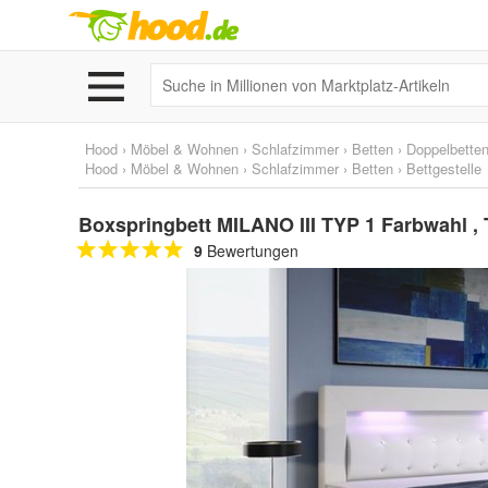
Hood
›
Möbel & Wohnen
›
Schlafzimmer
›
Betten
›
Doppelbette
Hood
›
Möbel & Wohnen
›
Schlafzimmer
›
Betten
›
Bettgestelle
Boxspringbett MILANO III TYP 1 Farbwahl ,
9
Bewertungen