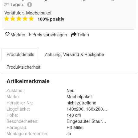
21 Tagen.
Verkäufer:
Moebelpaket
100% positiv
Merken
Preis vorschlagen
Teilen
Produktdetails
Zahlung, Versand & Rückgabe
Produktsicherheit
Artikelmerkmale
Zustand:
Neu
Marke:
Moebelpaket
Hersteller Nr.:
nicht zutreffend
Liegefläche
:
140x200, 160x200, 180x200, 200x2
Höhe
:
140 cm
Besonderheiten
:
Eingebauter Stauraum unter dem Be
Härtegrad
:
H3 Miitel
Montage erforderlich
:
Ja