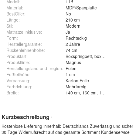
Modell
:
11B
Material
:
MDF/Spanplatte
BestOffer
:
No
Länge
:
210 cm
Stil
:
Modern
Matratze inklusive
:
Ja
Form
:
Rechteckig
Herstellergarantie
:
2 Jahre
Rückenlehnenhöhe
:
74 cm
Produktart
:
Boxspringbett, boxspringbet
Produktlinie
:
Magnus
Herstellungsland und -region
:
Polen
Fußteilhöhe
:
1 cm
Verpackung
:
Karton Folie
Farbrichtung
:
Mehrfarbig
Breite
:
140 cm, 160 cm, 180 cm und 200
Kurzbeschreibung
*
Kostenlose Lieferung innerhalb Deutschlands Zuverlässig und sicher
30 Tage Widerrufsrecht auf das gesamte Sortiment Kundenservice