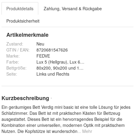
Produktdetails
Zahlung, Versand & Rückgabe
Produktsicherheit
Artikelmerkmale
Zustand:
Neu
GTIN / EAN:
8720681547626
Marke:
FEDVE
Farbe
:
Bettgröße
:
80x200, 90x200 und 100x200
Seite
:
Links und Rechts
Kurzbeschreibung
*
Ein geräumiges Bett Verdig mini basic ist eine tolle Lösung für jedes
Schlafzimmer. Das Bett ist mit praktischen Kästen für Bettzeug
ausgestattet. Dieses Bett ist ein hervorragendes Beispiel für die
Kombination einer universellen, modernen Optik mit praktischem
Nutzen. Die Kopfstütze ist wunderschön
... Mehr