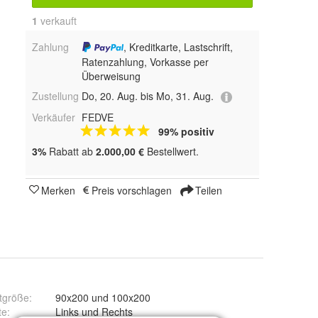
1
 verkauft
Zahlung
, Kreditkarte, Lastschrift,
Ratenzahlung, Vorkasse per
Überweisung
Zustellung
Do, 20. Aug. bis Mo, 31. Aug.
Verkäufer
FEDVE
99% positiv
3%
Rabatt ab
2.000,00 €
Bestellwert.
Merken
Preis vorschlagen
Teilen
tgröße
:
90x200 und 100x200
z), Soft 11 (Schwarz), Soft 17 (Weiß), Soro 21 (Beige), Inari 24 (Braun
te
:
Links und Rechts