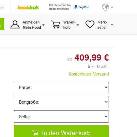
Mit Sicherheit bei
en
Hood einkaufen
Anmelden
Waren-
Merk-
Mein Hood
korb
zettel
409,99 €
ab
inkl. MwSt.
Kostenloser Versand
In den Warenkorb