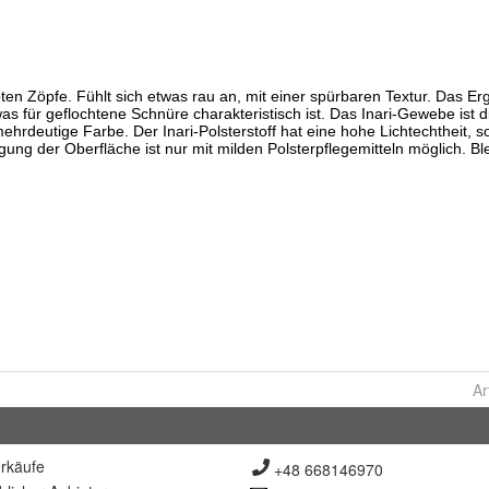
Ar
rkäufe
+48 668146970