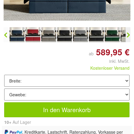
Doppelt antippen zum
vergrößern
589,95 €
ab
inkl. MwSt.
Kostenloser Versand
In den Warenkorb
10+
Auf Lager
, Kreditkarte, Lastschrift, Ratenzahlung, Vorkasse per