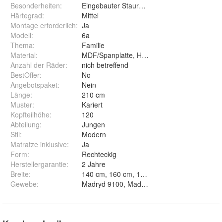
Besonderheiten
:
Eingebauter Stauraum unter dem Bett
Härtegrad
:
Mittel
Montage erforderlich
:
Ja
Modell
:
6a
Thema
:
Familie
Material
:
MDF/Spanplatte, Holz, Kunstleder
Anzahl der Räder
:
nich betreffend
BestOffer
:
No
Angebotspaket
:
Nein
Länge
:
210 cm
Muster
:
Kariert
Kopfteilhöhe
:
120
Abteilung
:
Jungen
Stil
:
Modern
Matratze inklusive
:
Ja
Form
:
Rechteckig
Herstellergarantie
:
2 Jahre
Breite
:
140 cm, 160 cm, 180 cm und 200 cm
Gewebe
:
Madryd 9100, Madryt 960, Madryd 912, Magic