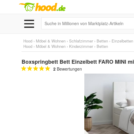
Hood
›
Möbel & Wohnen
›
Schlafzimmer
›
Betten
›
Einzelbetten
Hood
›
Möbel & Wohnen
›
Kinderzimmer
›
Betten
Boxspringbett Bett Einzelbett FARO MINI mi
2
Bewertungen