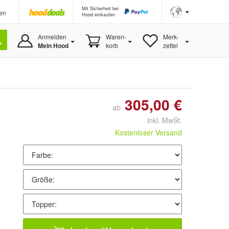
Mit Sicherheit bei
en
Hood einkaufen
Anmelden
Waren-
Merk-
Mein Hood
korb
zettel
305,00 €
ab
inkl. MwSt.
Kostenloser Versand