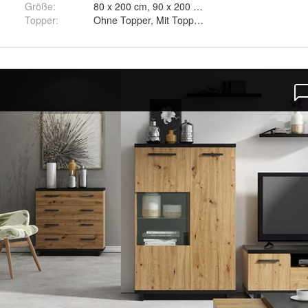
Größe
:
80 x 200 cm, 90 x 200 cm und 100 x 200 cm
z - Aura 18, Hellgrau - Aura 15, Dunkelgrau - Aura 24, Weiß - Madryt 
Topper
:
Ohne Topper, Mit Topper und Mit Topper VISCO