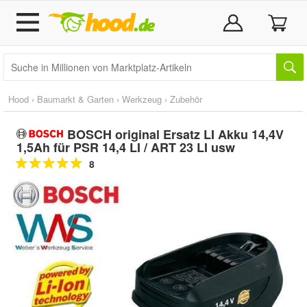
Hood
›
Baumarkt & Garten
›
Werkzeug
›
Zubehör
BOSCH original Ersatz LI Akku 14,4V
1,5Ah für PSR 14,4 LI / ART 23 LI usw
8