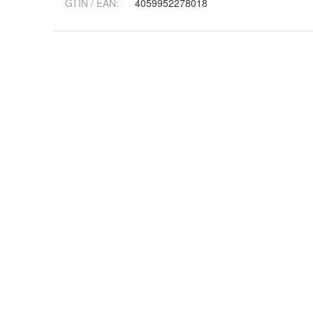
GTIN / EAN:
4059952278018