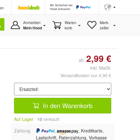
Mit Sicherheit bei
en
Hood einkaufen
Anmelden
Waren-
Merk-
Mein Hood
korb
zettel
2,99 €
ab
inkl. MwSt.
Versandkosten nur 4,90 €
In den Warenkorb
Auf Lager
10
 verkauft
Zahlung
,
, Kreditkarte,
Lastschrift, Ratenzahlung, Vorkasse