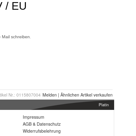
tikel Nr.:
0115807004
Melden
|
Ähnlichen
Artikel verkaufen
Platin
Impressum
AGB
&
Datenschutz
Widerrufsbelehrung