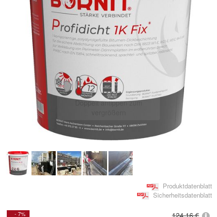
Doppelt antippen zum
vergrößern
Produktdatenblatt
Sicherheitsdatenblatt
- 7%
124,16 €