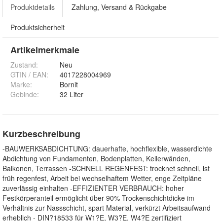
Produktdetails
Zahlung, Versand & Rückgabe
Produktsicherheit
Artikelmerkmale
Zustand:
Neu
GTIN / EAN:
4017228004969
Marke:
Bornit
Gebinde
:
32 Liter
Kurzbeschreibung
-BAUWERKSABDICHTUNG: dauerhafte, hochflexible, wasserdichte
Abdichtung von Fundamenten, Bodenplatten, Kellerwänden,
Balkonen, Terrassen -SCHNELL REGENFEST: trocknet schnell, ist
früh regenfest, Arbeit bei wechselhaftem Wetter, enge Zeitpläne
zuverlässig einhalten -EFFIZIENTER VERBRAUCH: hoher
Festkörperanteil ermöglicht über 90% Trockenschichtdicke im
Verhältnis zur Nassschicht, spart Material, verkürzt Arbeitsaufwand
erheblich - DIN?18533 für W1?E, W3?E, W4?E zertifiziert