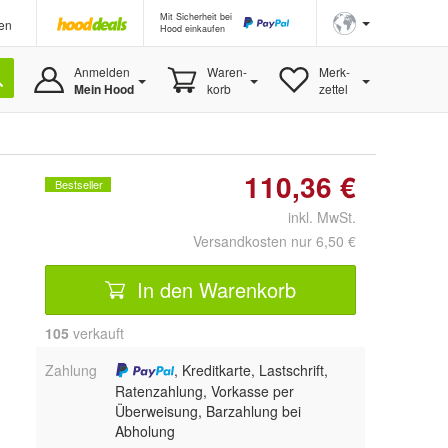
Mit Sicherheit bei
en
Hood einkaufen
Anmelden
Waren-
Merk-
Mein Hood
korb
zettel
110,36 €
Bestseller
inkl. MwSt.
Versandkosten nur 6,50 €
In den Warenkorb
105
 verkauft
Zahlung
, Kreditkarte, Lastschrift,
Ratenzahlung, Vorkasse per
Überweisung, Barzahlung bei
Abholung