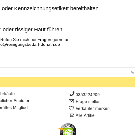
Ar
erkäufe
0353224209
lich
er Anbieter
Frage stellen
rüft
es Mitglied
Verkäufer merken
Alle Artikel