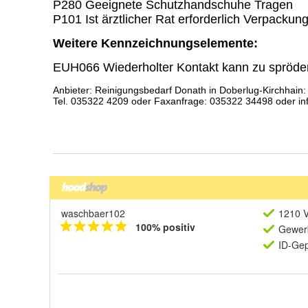
waschbaer102
1210 V
100% positiv
Gewerb
ID-Gep