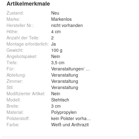
Artikelmerkmale
Zustand:
Neu
Marke:
Markenlos
Hersteller Nr.:
nicht vorhanden
Höhe
:
4 cm
Anzahl der Teile
:
2
Montage erforderlich
:
Ja
Gewicht
:
100 g
Angebotspaket
:
Nein
Tiefe
:
3,5 cm
Für
:
Veranstaltungen/ Gastronomie/ Contract/ Te
Abteilung
:
Veranstaltung
Zimmer
:
Veranstaltung
Stil
:
Veranstaltung
Modifizierter Artikel
:
Nein
Modell
:
Stehtisch
Breite
:
3 cm
Material
:
Polypropylen
Polsterstoff
:
kein Polster vorhanden
Farbe
:
Weiß und Anthrazit