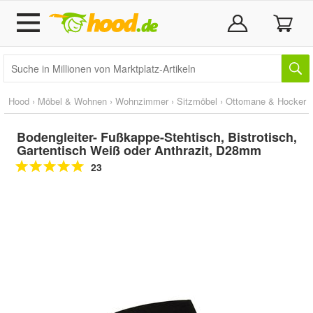
Hood
›
Möbel & Wohnen
›
Wohnzimmer
›
Sitzmöbel
›
Ottomane & Hocker
Bodengleiter- Fußkappe-Stehtisch, Bistrotisch,
Gartentisch Weiß oder Anthrazit, D28mm
23