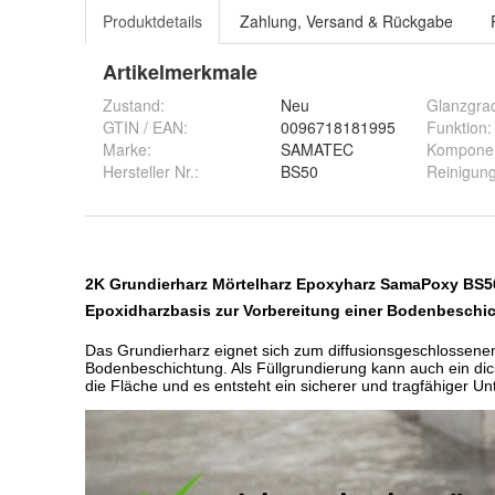
Produktdetails
Zahlung, Versand & Rückgabe
Artikelmerkmale
Zustand:
Neu
Glanzgra
GTIN / EAN:
0096718181995
Funktion
:
Marke:
SAMATEC
Kompone
Hersteller Nr.:
BS50
Reinigun