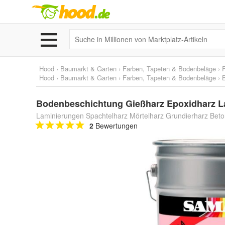
Hood
›
Baumarkt & Garten
›
Farben, Tapeten & Bodenbeläge
›
Hood
›
Baumarkt & Garten
›
Farben, Tapeten & Bodenbeläge
›
Bodenbeschichtung Gießharz Epoxidharz L
Laminierungen Spachtelharz Mörtelharz Grundierharz Bet
2
Bewertungen