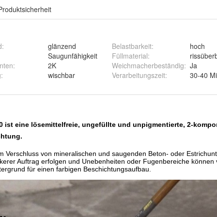
Produktsicherheit
d
:
glänzend
Belastbarkeit
:
hoch
Saugunfähigkeit
Füllmaterial
:
rissüber
nten
:
2K
Weichmacherbeständig
:
Ja
g
:
wischbar
Verarbeitungszeit
:
30-40 M