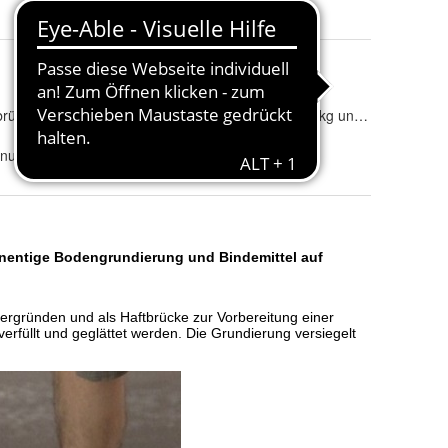
chemische Aushärtung
:
7 Tage
brückend
Größe
:
1 kg, 4 kg, 8 kg und 24 kg
inuten