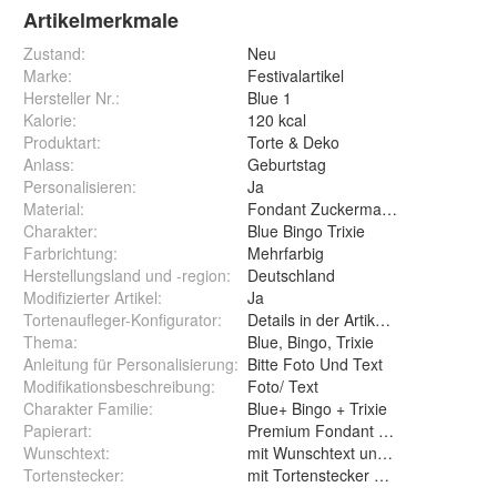
Artikelmerkmale
Zustand:
Neu
Marke:
Festivalartikel
Hersteller Nr.:
Blue 1
Kalorie
:
120 kcal
Produktart
:
Torte & Deko
Anlass
:
Geburtstag
Personalisieren
:
Ja
Material
:
Fondant Zuckermasse Oblate Zuck
Charakter
:
Blue Bingo Trixie
Farbrichtung
:
Mehrfarbig
Herstellungsland und -region
:
Deutschland
Modifizierter Artikel
:
Ja
Tortenaufleger-Konfigurator
:
Details in der Artikelbeschreibung
Thema
:
Blue, Bingo, Trixie
Anleitung für Personalisierung
:
Bitte Foto Und Text
Modifikationsbeschreibung
:
Foto/ Text
Charakter Familie
:
Blue+ Bingo + Trixie
Papierart
:
Wunschtext
:
mit Wunschtext und ohne Wunsc
Tortenstecker
:
mit Tortenstecker und ohne