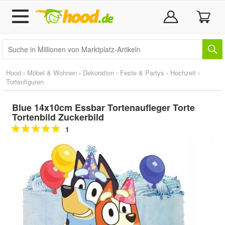
Hood
›
Möbel & Wohnen
›
Dekoration
›
Feste & Partys
›
Hochzeit
›
Tortenfiguren
Blue 14x10cm Essbar Tortenaufleger Torte
Tortenbild Zuckerbild
1