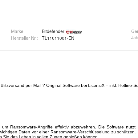
Marke:
Bitdefender
Ger
Jah
Hersteller Nr.:
TL11011001-EN