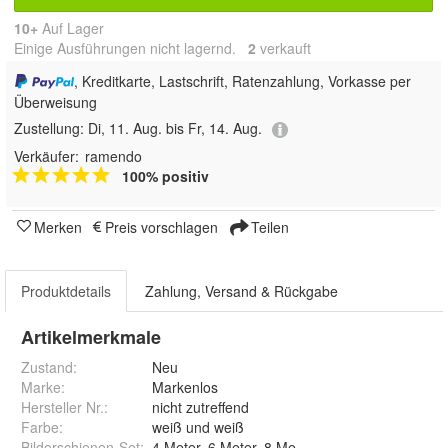
10+
Auf Lager
Einige Ausführungen nicht lagernd.
2
 verkauft
, Kreditkarte, Lastschrift, Ratenzahlung, Vorkasse per
Überweisung
Zustellung:
Di, 11. Aug. bis Fr, 14. Aug.
Verkäufer:
ramendo
100% positiv
Merken
Preis vorschlagen
Teilen
Produktdetails
Zahlung, Versand & Rückgabe
Artikelmerkmale
Zustand:
Neu
Marke:
Markenlos
Hersteller Nr.:
nicht zutreffend
Farbe
:
weiß und weiß
Bilderschienen-Set
:
4 Meter, 6 Meter, 8 Meter, 10 Meter, 12 Meter,