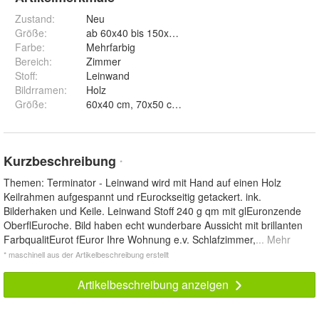
Zustand:
Neu
Größe
:
ab 60x40 bis 150x100 cm
Farbe
:
Mehrfarbig
Bereich
:
Zimmer
Stoff
:
Leinwand
Bildrramen
:
Holz
Größe
:
Kurzbeschreibung
*
Themen: Terminator - Leinwand wird mit Hand auf einen Holz
Keilrahmen aufgespannt und rEurockseitig getackert. ink.
Bilderhaken und Keile. Leinwand Stoff 240 g qm mit glEuronzende
OberflEuroche. Bild haben echt wunderbare Aussicht mit brillanten
FarbqualitEurot fEuror Ihre Wohnung e.v. Schlafzimmer,
... Mehr
* maschinell aus der Artikelbeschreibung erstellt
Artikelbeschreibung anzeigen