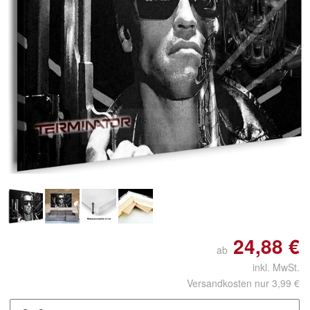
Doppelt antippen zum
vergrößern
24,88 €
ab
inkl. MwSt.
Versandkosten nur 3,99 €