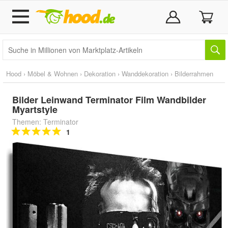
Hood
›
Möbel & Wohnen
›
Dekoration
›
Wanddekoration
›
Bilderrahmen
Bilder Leinwand Terminator Film Wandbilder
Myartstyle
Themen: Terminator
1