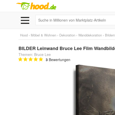
Hood
›
Möbel & Wohnen
›
Dekoration
›
Wanddekoration
›
Bilder
BILDER Leinwand Bruce Lee Film Wandbild
Themen: Bruce Lee
3
Bewertungen