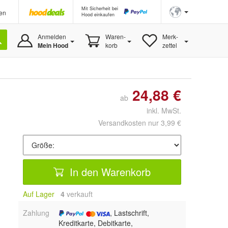
Mit Sicherheit bei
en
Hood einkaufen
Anmelden
Waren-
Merk-
Mein Hood
korb
zettel
24,88 €
ab
inkl. MwSt.
Versandkosten nur 3,99 €
In den Warenkorb
Auf Lager
4
 verkauft
Zahlung
, Lastschrift,
Kreditkarte, Debitkarte,