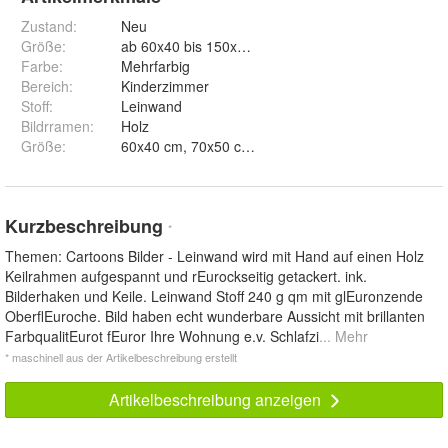
Zustand:
Neu
Größe
:
ab 60x40 bis 150x100cm
Farbe
:
Mehrfarbig
Bereich
:
Kinderzimmer
Stoff
:
Leinwand
Bildrramen
:
Holz
Größe
:
Kurzbeschreibung
*
Themen: Cartoons Bilder - Leinwand wird mit Hand auf einen Holz
Keilrahmen aufgespannt und rEurockseitig getackert. ink.
Bilderhaken und Keile. Leinwand Stoff 240 g qm mit glEuronzende
OberflEuroche. Bild haben echt wunderbare Aussicht mit brillanten
FarbqualitEurot fEuror Ihre Wohnung e.v. Schlafzi
... Mehr
* maschinell aus der Artikelbeschreibung erstellt
Artikelbeschreibung anzeigen