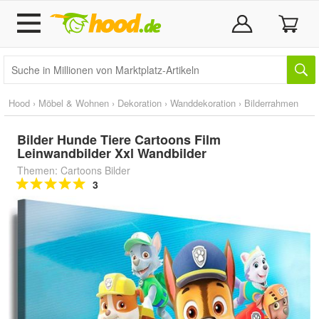
Hood
›
Möbel & Wohnen
›
Dekoration
›
Wanddekoration
›
Bilderrahmen
Bilder Hunde Tiere Cartoons Film
Leinwandbilder Xxl Wandbilder
Themen: Cartoons Bilder
3