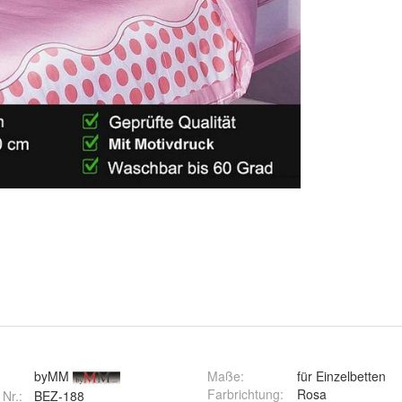
byMM
Maße
:
für Einzelbetten
Farbrichtung
:
Rosa
 Nr.:
BEZ-188