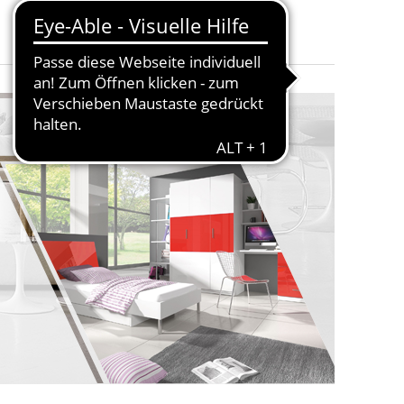
r Visco
d weitere.