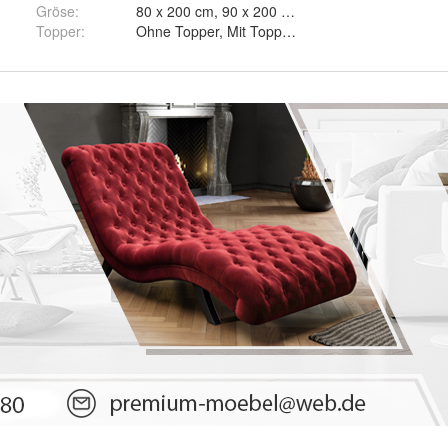
Gröse
:
80 x 200 cm, 90 x 200 cm und 100 x 200 cm
- Itaka 38, Hellgrau - Itaka 51, Grau - Itaka 50, Dunkelgrau - Itaka 14
Topper
:
Ohne Topper, Mit Topper T25 und Mit Toppe
un