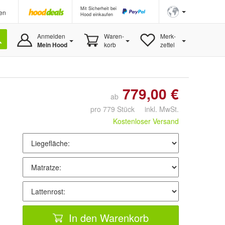
Mit Sicherheit bei
en
Hood einkaufen
Anmelden
Waren-
Merk-
Mein Hood
korb
zettel
779,00 €
ab
pro 779 Stück inkl. MwSt.
Kostenloser Versand
In den Warenkorb