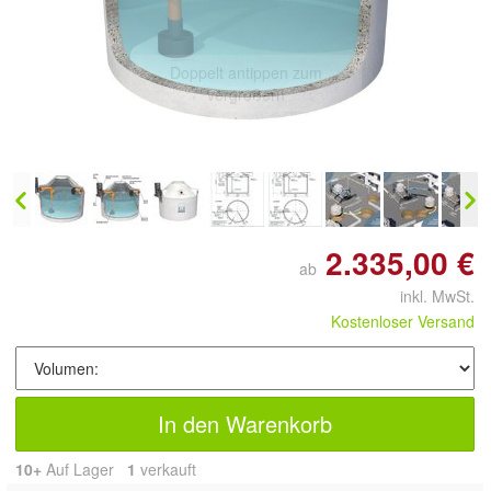
Doppelt antippen zum
vergrößern
2.335,00 €
ab
inkl. MwSt.
Kostenloser Versand
In den Warenkorb
10+
Auf Lager
1
 verkauft