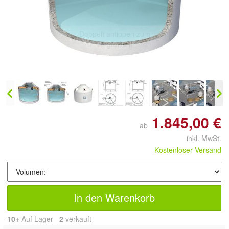
Doppelt antippen zum
vergrößern
1.845,00 €
ab
inkl. MwSt.
Kostenloser Versand
In den Warenkorb
10+
Auf Lager
2
 verkauft