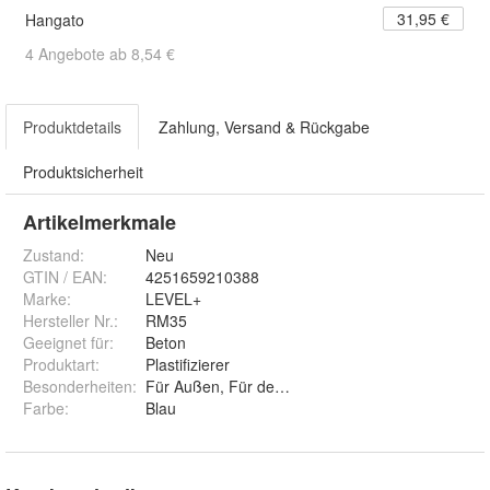
31,95 €
Hangato
4 Angebote ab 8,54 €
Produktdetails
Zahlung, Versand & Rückgabe
Produktsicherheit
Artikelmerkmale
Zustand:
Neu
GTIN / EAN:
4251659210388
Marke:
LEVEL+
Hersteller Nr.:
RM35
Geeignet für
:
Beton
Produktart
:
Plastifizierer
Besonderheiten
:
Für Außen, Für den Innenbereich
Farbe
:
Blau