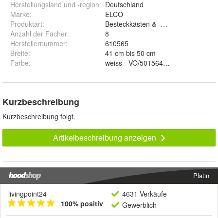
Herstellungsland und -region
:
Deutschland
Marke
:
ELCO
Produktart
:
Besteckkästen & -einsätze
Anzahl der Fächer
:
8
Herstellernummer
:
610565
Breite
:
41 cm bis 50 cm
Farbe
:
weiss - VO/501564 und silbe
Kurzbeschreibung
Kurzbeschreibung folgt.
Artikelbeschreibung anzeigen
Platin
livingpoint24
4631 Verkäufe
100% positiv
Gewerblich